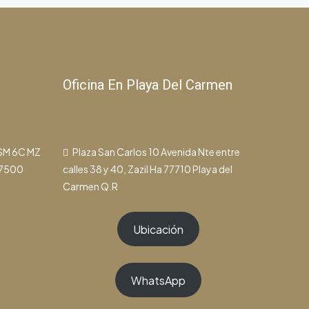
Oficina En Playa Del Carmen
 SM 6C MZ
Plaza San Carlos 10 Avenida Nte entre
77500
calles 38 y 40, Zazil Ha 77710 Playa del
Carmen Q.R
Ubicación
WhatsApp