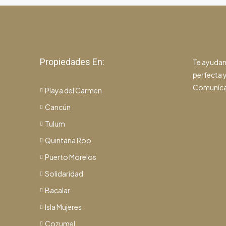
Propiedades En:
Te ayudam
perfecta y
Comuníca
Playa del Carmen
Cancún
Tulum
Quintana Roo
Puerto Morelos
Solidaridad
Bacalar
Isla Mujeres
Cozumel