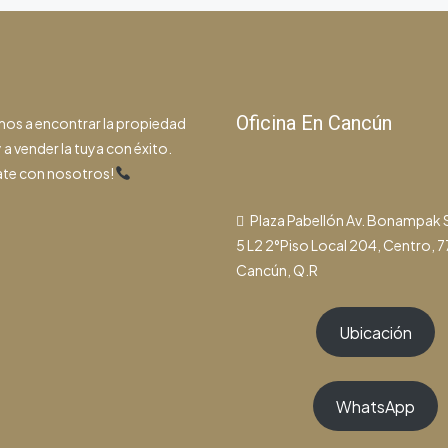
Oficina En Cancún
os a encontrar la propiedad
 a vender la tuya con éxito.
te con nosotros!
Plaza Pabellón Av. Bonampak
5 L2 2°Piso Local 204, Centro, 
Cancún, Q.R
Ubicación
WhatsApp