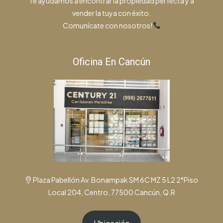
Te ayudamos a encontrar la propiedad perfecta y a
vender la tuya con éxito.
Comunícate con nosotros!
Oficina En Cancún
Plaza Pabellón Av. Bonampak SM 6C MZ 5 L2 2°Piso
Local 204, Centro, 77500 Cancún, Q.R