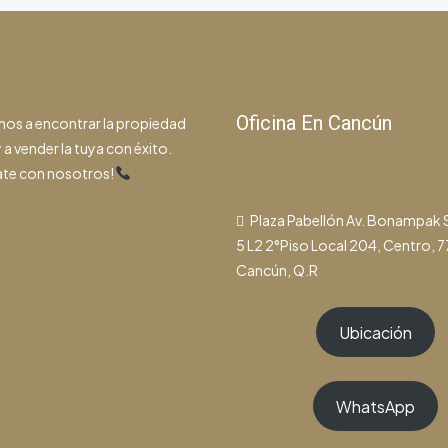
Oficina En Cancún
os a encontrar la propiedad
 a vender la tuya con éxito.
te con nosotros!
Plaza Pabellón Av. Bonampak
5 L2 2°Piso Local 204, Centro, 
Cancún, Q.R
Ubicación
WhatsApp