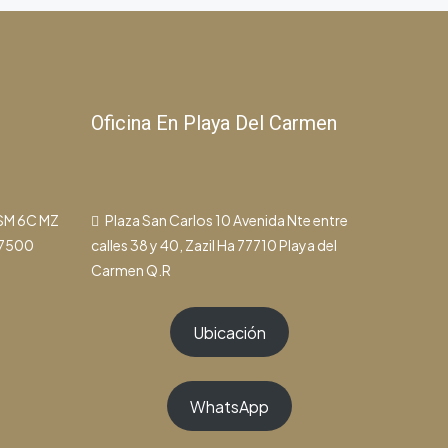
Oficina En Playa Del Carmen
 SM 6C MZ
Plaza San Carlos 10 Avenida Nte entre
77500
calles 38 y 40, Zazil Ha 77710 Playa del
Carmen Q.R
Ubicación
WhatsApp