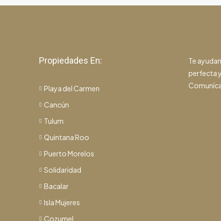
Propiedades En:
Te ayudam
perfecta y
Comuníca
Playa del Carmen
Cancún
Tulum
Quintana Roo
Puerto Morelos
Solidaridad
Bacalar
Isla Mujeres
Cozumel