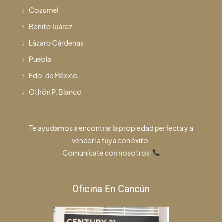
Cozumel
Benito Juárez
Lázaro Cárdenas
Puebla
Edo. de México
Othón P. Blanco
Te ayudamos a encontrar la propiedad perfecta y a
vender la tuya con éxito.
Comunícate con nosotros!
Oficina En Cancún