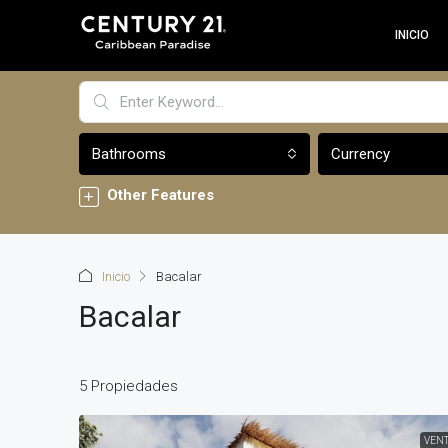
INICIO
Bathrooms
Currency
Other Features
Inicio
Bacalar
Bacalar
5 Propiedades
VEN