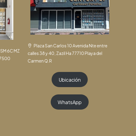
Plaza San Carlos 10 Avenida Nte entre
k SM 6C MZ
calles 38 y 40, Zazil Ha 77710 Playa del
77500
Carmen Q.R
Ubicación
WhatsApp