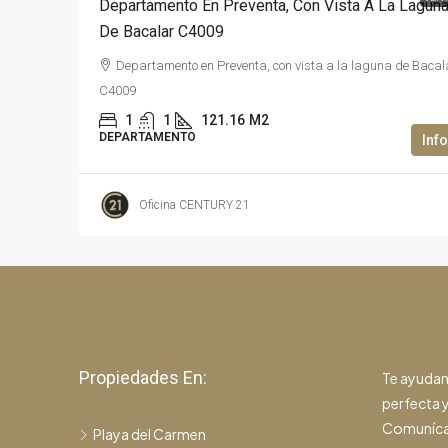
Departamento En Preventa, Con Vista A La Lagun
De Bacalar C4009
Departamento en Preventa, con vista a la laguna de Bacal
C4009
1
1
121.16
M2
DEPARTAMENTO
Oficina CENTURY 21
Propiedades En:
Te ayudam
perfecta y
Comuníca
Playa del Carmen