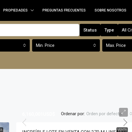
PROPIEDADES
PREGUNTAS FRECUENTES
SOBRE NOSOTROS
Status
Type
All Ci
Min. Price
Max. Price
Ordenar por:
Orden por defecto
6,160,001USD$
TA
VENTA