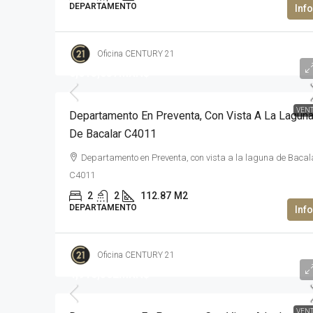
DEPARTAMENTO
Oficina CENTURY 21
6,013,837MXN$
VEN
Departamento En Preventa, Con Vista A La Lagun
De Bacalar C4011
Departamento en Preventa, con vista a la laguna de Bacal
C4011
2
2
112.87
M2
DEPARTAMENTO
Oficina CENTURY 21
4,910,302MXN$
VEN