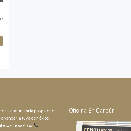
a
ar
Oficina En Cancún
os a encontrar la propiedad
 a vender la tuya con éxito.
te con nosotros!