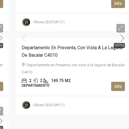
Oficina CENTURY 21
7,107,316MXN$
TA
VENTA
a
Departamento En Preventa, Con Vista A La Laguna
De Bacalar C4010
ar
Departamento en Preventa, con vista a la laguna de Bacalar
C4010
2
2
149.75
M2
DEPARTAMENTO
Oficina CENTURY 21
TA